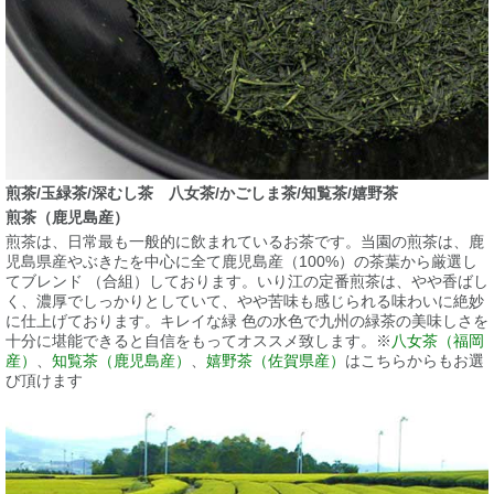
煎茶/玉緑茶/深むし茶 八女茶/かごしま茶/知覧茶/嬉野茶
煎茶（鹿児島産）
煎茶は、日常最も一般的に飲まれているお茶です。当園の煎茶は、鹿
児島県産やぶきたを中心に全て鹿児島産（100%）の茶葉から厳選し
てブレンド （合組）しております。いり江の定番煎茶は、やや香ばし
く、濃厚でしっかりとしていて、やや苦味も感じられる味わいに絶妙
に仕上げております。キレイな緑 色の水色で九州の緑茶の美味しさを
十分に堪能できると自信をもってオススメ致します。※
八女茶（福岡
産）
、
知覧茶（鹿児島産）
、
嬉野茶（佐賀県産）
はこちらからもお選
び頂けます