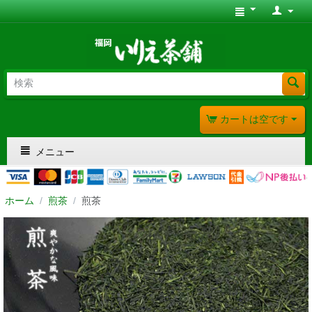
カートは空です
メニュー
ホーム
/
煎茶
/
煎茶