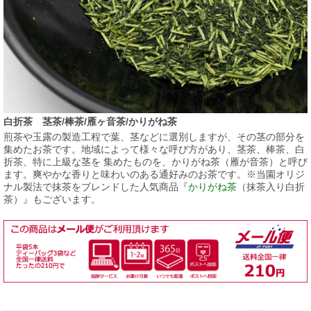
白折茶 茎茶/棒茶/雁ヶ音茶/かりがね茶
煎茶や玉露の製造工程で葉、茎などに選別しますが、その茎の部分を
集めたお茶です。地域によって様々な呼び方があり、茎茶、棒茶、白
折茶、特に上級な茎を 集めたものを、かりがね茶（雁が音茶）と呼び
ます。爽やかな香りと味わいのある通好みのお茶です。※当園オリジ
ナル製法で抹茶をブレンドした人気商品『
かりがね茶
（抹茶入り白折
茶）』もございます。