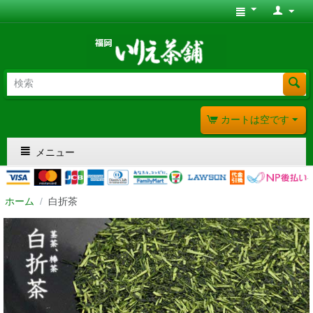
カートは空です
メニュー
ホーム
/
白折茶