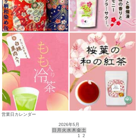
営業日カレンダー
2026年5月
日
月
火
水
木
金
土
1
2