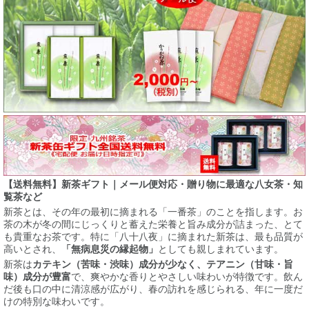
【送料無料】新茶ギフト｜メール便対応・贈り物に最適な八女茶・知
覧茶など
新茶とは、その年の最初に摘まれる「一番茶」のことを指します。お
茶の木が冬の間にじっくりと蓄えた栄養と旨み成分が詰まった、とて
も貴重なお茶です。特に「八十八夜」に摘まれた新茶は、最も品質が
高いとされ、
「無病息災の縁起物」
としても親しまれています。
新茶は
カテキン（苦味・渋味）成分が少なく、テアニン（甘味・旨
味）成分が豊富
で、爽やかな香りとやさしい味わいが特徴です。飲ん
だ後も口の中に清涼感が広がり、春の訪れを感じられる、年に一度だ
けの特別な味わいです。