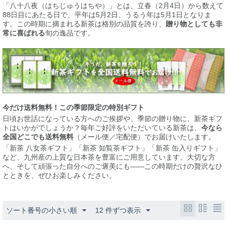
「八十八夜（はちじゅうはちや）」とは、立春（2月4日）から数えて
88日目にあたる日で、平年は5月2日、うるう年は5月1日となりま
す。この時期に摘まれる新茶は格別の品質を誇り、
贈り物としても非
常に喜ばれる
旬の逸品です。
今だけ送料無料！この季節限定の特別ギフト
日頃お世話になっている方へのご挨拶や、季節の贈り物に、新茶ギフ
トはいかがでしょうか？毎年ご好評をいただいている新茶は、
今なら
全国どこでも送料無料
（メール便／宅配便）でお届けいたします。
「新茶 八女茶ギフト」「新茶 知覧茶ギフト」「新茶 缶入りギフト」
など、九州産の上質な日本茶を豊富にご用意しています。大切な方
へ、そして頑張った自分へのご褒美にも——この時期だけの贅沢なひ
とときを、ぜひお楽しみください。
ソート番号の小さい順
12 件ずつ表示