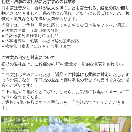
初盆・法事の返礼品におすすめの日本茶
日本茶は昔から
「香りが故人を導く」とも言われる、縁起の良い贈り
物
とされてきました。保存性にも優れ、どなたにも喜ばれるため、
お
供え・返礼品として高い人気
があります。
当店では、ご予算・用途に応じてさまざまな日本茶ギフトをご用意。
● 初盆のお返し（即日発送可能）
● ご葬儀参列者様向けの返礼品
● 仏事用熨斗・包装・手提げ袋の無料対応
● 挨拶状（奉書／はがき）も承ります
ご注文の目安と対応について
初盆の返礼品は、ご葬儀の約1/3の数量が一般的な目安とされていま
す。
ご注文はお早めにいただき、
返品・ご精算にも柔軟に対応
いたします
（※お菓子など一部商品の返品は賞味期限の都合でお受けできない場
合がございます）。
ご不明点やご相談などございましたら、お気軽にお電話・メールにて
お問い合わせください。
ご家族の想いを形にするお手伝いを、心を込めてさせていただきま
す。