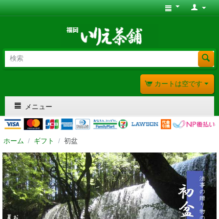
カートは空です
メニュー
ホーム
/
ギフト
/
初盆