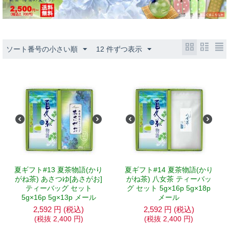
ソート番号の小さい順
12 件ずつ表示
夏ギフト#13 夏茶物語(かり
夏ギフト#14 夏茶物語(かり
がね茶) あさつゆ[あさがお]
がね茶) 八女茶 ティーバッ
ティーバッグ セット
グ セット 5g×16p 5g×18p
5g×16p 5g×13p メール
メール
2,592
円
(税込)
2,592
円
(税込)
(税抜
2,400
円
)
(税抜
2,400
円
)