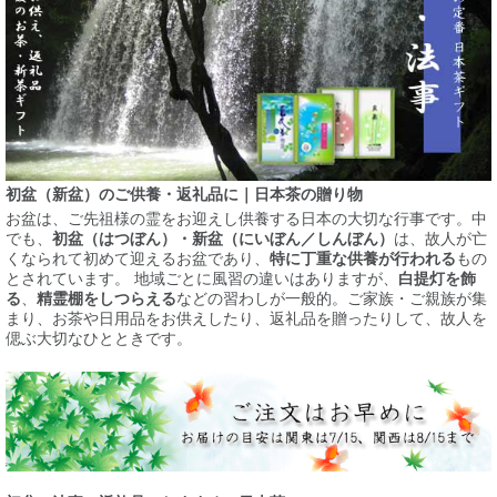
初盆（新盆）のご供養・返礼品に｜日本茶の贈り物
お盆は、ご先祖様の霊をお迎えし供養する日本の大切な行事です。中
でも、
初盆（はつぼん）・新盆（にいぼん／しんぼん）
は、故人が亡
くなられて初めて迎えるお盆であり、
特に丁重な供養が行われる
もの
とされています。 地域ごとに風習の違いはありますが、
白提灯を飾
る
、
精霊棚をしつらえる
などの習わしが一般的。ご家族・ご親族が集
まり、お茶や日用品をお供えしたり、返礼品を贈ったりして、故人を
偲ぶ大切なひとときです。