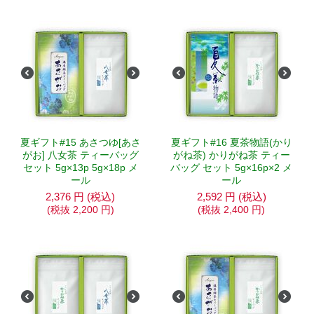
夏ギフト#15 あさつゆ[あさ
夏ギフト#16 夏茶物語(かり
がお] 八女茶 ティーバッグ
がね茶) かりがね茶 ティー
セット 5g×13p 5g×18p メ
バッグ セット 5g×16p×2 メ
ール
ール
2,376
円
(税込)
2,592
円
(税込)
(税抜
2,200
円
)
(税抜
2,400
円
)