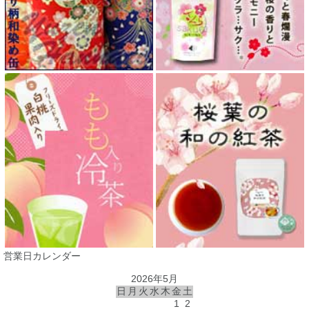
営業日カレンダー
2026年5月
日
月
火
水
木
金
土
1
2