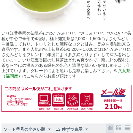
いり江豊香園の知覧茶は"ゆたかみどり"、"さえみどり"、"やぶきた"品
種が中心で全部で4種類。極上知覧茶@2,000～1,500にはさえみどり
を厳選しており、トロリとした濃厚なコクと甘み、旨みを堪能出来る
逸品です。また人気の特上知覧茶@1,200～1,000にはゆたかみどりに
さえみどりをブレンド（年度により多少異なります）して深みを出し
ています。いり江豊香園の知覧茶はどれも爽やかで、南九州の深むし
茶ならではの深みのある緑色の水色と濃厚な味わいを愉しめるよう仕
上げています。グレードによる違いも是非お楽しみ下さい。※
八女茶
（福岡産）
はこちらからお選び頂けます
ソート番号の小さい順
12 件ずつ表示