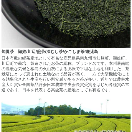
知覧茶 頴娃/川辺/煎茶/深むし茶/かごしま茶/鹿児島
日本有数の緑茶産地として有名な鹿児島県南九州市知覧町、頴娃町、
川辺町で栽培、製造されたお茶の総称、ブランド名です。本州最南端
の温暖な気候と桜島の火山灰による肥沃で平坦な土地を利用した、茶
栽培にとって恵まれた土地なので品質が高く、一方で大型機械化によ
る効率化された生産を行い割安感があるお茶が多い。近年では農林水
産大臣賞や全国茶品評会日本農業中央会長賞受賞をはじめ各種賞の常
連であり、日本を代表する高級茶の産地としても有名です。