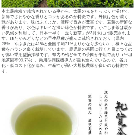
本土最南端で栽培されている事から、太陽の光をたっぷりと浴びて、
新鮮でさわやかな香りとコクがあるのが特徴です。外観は色が濃く、
艶があります。味はふくよか、濃厚で旨みが豊富です。若葉の新鮮な
香りがあり、水色はキレイな深い緑色が特徴です。かごしま茶は暖か
い気候を利用して、日本一早く「走り新茶」が3月末には販売されま
す。ゆたかみどりなどの早生品種が盛んに栽培されており（県内
28%：やぶきたは41%と全国平均71%よりかなり少ない）、様々な品
種をバランス良く栽培しています。鹿児島の茶園に行くと目につくの
が赤い乗用型摘採機です。県内の殆ど全ての茶園が平坦であり（平坦
地茶園率99.7%）、乗用型摘採機導入が最も進んでいるので、省力
化・低コスト化が進み、生産性が高い大規模農家が多いのも特徴で
す。