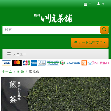
カートは空です
メニュー
ホーム
/
煎茶
/
知覧茶