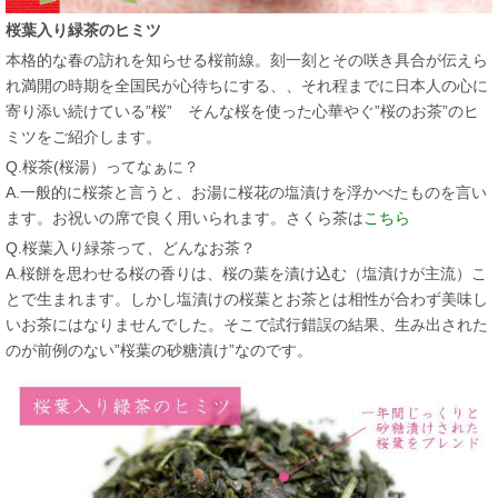
桜葉入り緑茶のヒミツ
本格的な春の訪れを知らせる桜前線。刻一刻とその咲き具合が伝えら
れ満開の時期を全国民が心待ちにする、、それ程までに日本人の心に
寄り添い続けている”桜” そんな桜を使った心華やぐ”桜のお茶”のヒ
ミツをご紹介します。
Q.桜茶(桜湯）ってなぁに？
A.一般的に桜茶と言うと、お湯に桜花の塩漬けを浮かべたものを言い
ます。お祝いの席で良く用いられます。さくら茶は
こちら
Q.桜葉入り緑茶って、どんなお茶？
A.桜餅を思わせる桜の香りは、桜の葉を漬け込む（塩漬けが主流）こ
とで生まれます。しかし塩漬けの桜葉とお茶とは相性が合わず美味し
いお茶にはなりませんでした。そこで試行錯誤の結果、生み出された
のが前例のない”桜葉の砂糖漬け”なのです。