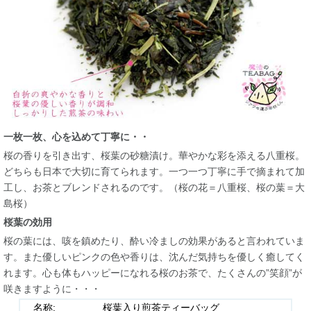
一枚一枚、心を込めて丁寧に・・
桜の香りを引き出す、桜葉の砂糖漬け。華やかな彩を添える八重桜。
どちらも日本で大切に育てられます。一つ一つ丁寧に手で摘まれて加
工し、お茶とブレンドされるのです。（桜の花＝八重桜、桜の葉＝大
島桜）
桜葉の効用
桜の葉には、咳を鎮めたり、酔い冷ましの効果があると言われていま
す。また優しいピンクの色や香りは、沈んだ気持ちを優しく癒してく
れます。心も体もハッピーになれる桜のお茶で、たくさんの”笑顔”が
咲きますように・・・
名称:
桜葉入り煎茶ティーバッグ