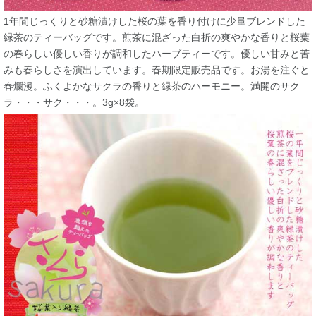
1年間じっくりと砂糖漬けした桜の葉を香り付けに少量ブレンドした
緑茶のティーバッグです。煎茶に混ざった白折の爽やかな香りと桜葉
の春らしい優しい香りが調和したハーブティーです。優しい甘みと苦
みも春らしさを演出しています。春期限定販売品です。お湯を注ぐと
春爛漫。ふくよかなサクラの香りと緑茶のハーモニー。満開のサク
ラ・・・サク・・・。3g×8袋。