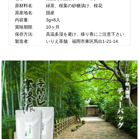
原材料名:
緑茶、桜葉の砂糖漬け、桜花
原産地名:
国産
内容量:
3g×8入
賞味期限:
10ヶ月
保存方法:
高温多湿を避け、移り香にご注意下さい
製造者:
いりえ茶舗 福岡市東区馬出1-21-14