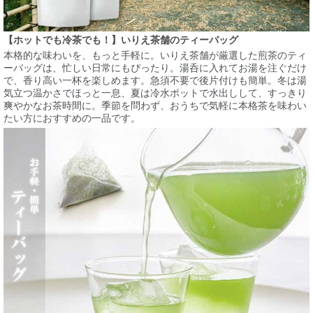
【ホットでも冷茶でも！】いりえ茶舗のティーバッグ
本格的な味わいを、もっと手軽に。いりえ茶舗が厳選した煎茶のティ
ーバッグは、忙しい日常にもぴったり。湯呑に入れてお湯を注ぐだけ
で、香り高い一杯を楽しめます。急須不要で後片付けも簡単。冬は湯
気立つ温かさでほっと一息、夏は冷水ポットで水出しして、すっきり
爽やかなお茶時間に。季節を問わず、おうちで気軽に本格茶を味わい
たい方におすすめの一品です。