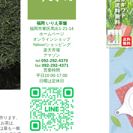
福岡 いりえ茶舗
福岡市東区馬出1-21-14
ホームページ
オンラインショップ
Yahoo!ショッピング
楽天市場
アマゾン
tel:
092-292-4370
fax:
092-292-4371
営業時間
平日10:00-17:00
日曜は定休日
作ります。
たお茶は、
は最も一般