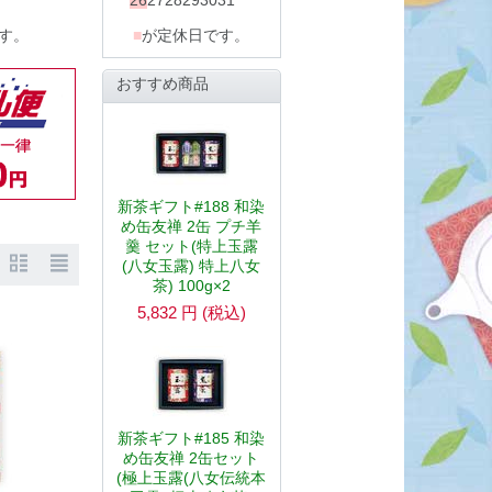
26
27
28
29
30
31
■
が定休日です。
す。
おすすめ商品
新茶ギフト#188 和染
め缶友禅 2缶 プチ羊
羹 セット(特上玉露
(八女玉露) 特上八女
茶) 100g×2
5,832
円
(税込)
新茶ギフト#185 和染
め缶友禅 2缶セット
(極上玉露(八女伝統本