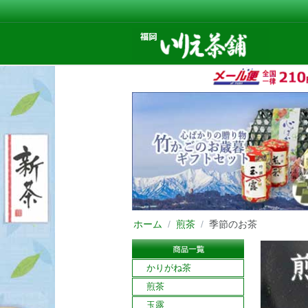
ホーム
/
煎茶
/
季節のお茶
かりがね茶
煎茶
玉露