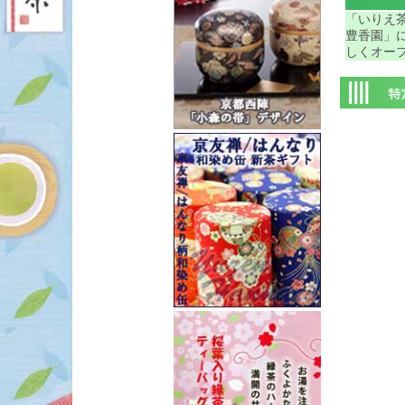
「いりえ茶
豊香園」
しくオー