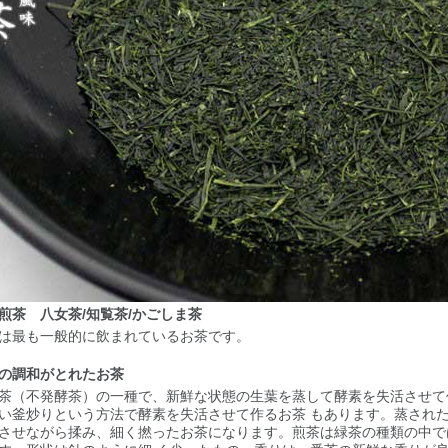
煎茶 八女茶/知覧茶/かごしま茶
は最も一般的に飲まれているお茶です。
の調和がとれたお茶
茶（不発酵茶）の一種で、新鮮な状態の生葉を蒸して酵素を失活させて
い釜炒りという方法で酵素を失活させて作るお茶 もあります。蒸され
させながら揉み、細く撚ったお茶になります。煎茶は緑茶の種類の中で