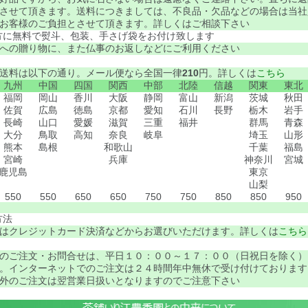
させて頂きます。送料につきましては、不良品・欠品などの場合は当社
お客様のご負担とさせて頂きます。詳しくはご相談下さい
方に無料で熨斗、包装、手さげ袋をお付け致します
への贈り物に、また仏事のお返しなどにご利用ください
送料は以下の通り。メール便なら全国一律
210
円。詳しくは
こちら
九州
中国
四国
関西
中部
北陸
信越
関東
東北
福岡
岡山
香川
大阪
静岡
富山
新潟
茨城
秋田
佐賀
広島
徳島
京都
愛知
石川
長野
栃木
岩手
長崎
山口
愛媛
滋賀
三重
福井
群馬
青森
大分
鳥取
高知
奈良
岐阜
埼玉
山形
熊本
島根
和歌山
千葉
福島
宮崎
兵庫
神奈川
宮城
鹿児島
東京
山梨
550
550
650
650
750
750
850
850
950
方法
はクレジットカード決済などからお選びいただけます。詳しくは
こちら
のご注文・お問合せは、平日１０：００～１７：００（日祝日を除く）
。インターネットでのご注文は２４時間年中無休で受け付けております
外のご注文は翌営業日扱いとなりますのでご注意下さい