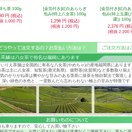
待ち茶 100g
[金箔付き]紅白あららぎ
[金箔付き]紅白
包み(特上八女茶) 100g
包み(特上玉露(
80
円
(税込)
露)) 100g
1,296
円
(税込)
税抜
1,000
円
)
2,376
円
(税
(税抜
1,200
円
)
(税抜
2,200
いりえ茶舗は全国的に有名な八女茶(やめちゃ)の産地福岡県にあります
お茶は主に八女茶、知覧茶(鹿児島県)、嬉野茶(佐賀県)など多数取り揃え
気のかりがね茶は
爽やかな甘みのある茎茶に抹茶を独自製法で製造しま
深い緑色の水色と、一度飲んだら忘れられない極上の甘みが特徴です
換も承りますので、安心してお買い物下さい
好品ですから、お気に召さない場合は遠慮なくご連絡下さい。直ちに返