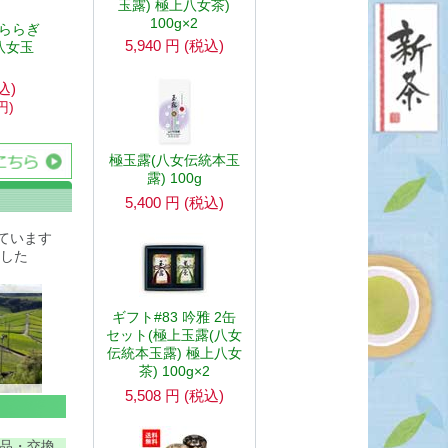
玉露) 極上八女茶)
100g×2
あららぎ
5,940
円
(税込)
八女玉
込)
円
)
極玉露(八女伝統本玉
露) 100g
5,400
円
(税込)
ています
した
ギフト#83 吟雅 2缶
セット(極上玉露(八女
伝統本玉露) 極上八女
茶) 100g×2
5,508
円
(税込)
品・交換