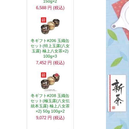
150g×2
6,588
円
(税込)
冬ギフト#206 玉織缶
セット(特上玉露(八女
玉露) 極上八女茶×2)
100g×3
7,452
円
(税込)
冬ギフト#208 玉織缶
セット(極玉露(八女伝
統本玉露) 極上八女茶
×2) 50g 100g×2
9,072
円
(税込)