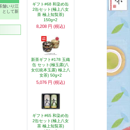
ギフト#68 和染め缶
茶舗いり江
2缶セット(極上八女
」として新
茶 極上知覧茶)
150g×2
8,208
円
(税込)
新茶ギフト#178 玉織
缶 セット(極玉露(八
女伝統本玉露) 極上八
女茶) 50g×2
5,076
円
(税込)
ギフト#65 和染め缶
2缶セット(極上八女
茶 極上知覧茶)