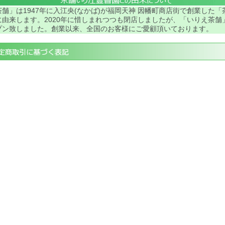
舗」は1947年に入江央(なかば)が福岡天神 因幡町商店街で創業した「
に由来します。2020年に惜しまれつつも閉店しましたが、「いりえ茶舗
プン致しました。創業以来、全国のお客様にご愛顧頂いております。