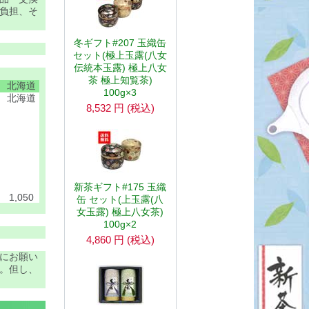
負担、そ
冬ギフト#207 玉織缶
セット(極上玉露(八女
伝統本玉露) 極上八女
茶 極上知覧茶)
北海道
100g×3
北海道
8,532
円
(税込)
新茶ギフト#175 玉織
1,050
缶 セット(上玉露(八
女玉露) 極上八女茶)
100g×2
4,860
円
(税込)
にお願い
。但し、