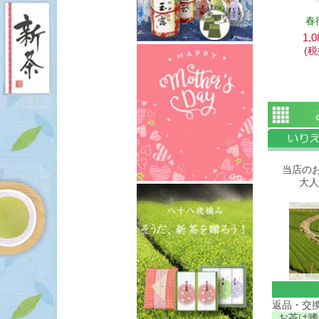
春
1,0
(
当店の
大人
返品・交
お茶は嗜