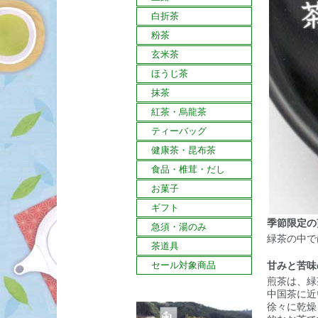
白折茶
粉茶
玄米茶
ほうじ茶
抹茶
紅茶・烏龍茶
ティーバッグ
健康茶・昆布茶
食品・椎茸・だし
お菓子
ギフト
季節限定の
急須・湯のみ
緑茶の中で
茶道具
セール対象商品
甘みと苦味
煎茶は、緑
中国茶に近
徐々に乾燥