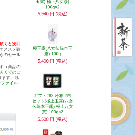
玉露) 極上八女茶)
100g×2
5,940
円
(税込)
頂くと次回
極玉露(八女伝統本玉
オススメ致
露) 100g
らのセール
5,400
円
(税込)
す（商品の
ＡＸでのご
けます。既
付ファイル
ギフト#83 吟雅 2缶
セット(極上玉露(八女
伝統本玉露) 極上八女
茶) 100g×2
5,508
円
(税込)