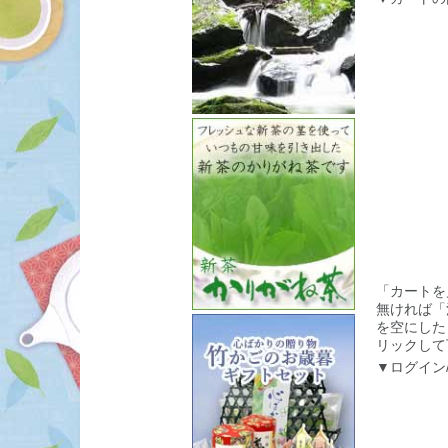
「カートを
無ければ「
を空にした
リックして
▼ログイン