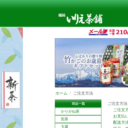
ホーム
/
ご注文方法
ご注文方法
ご注文
かりがね茶
お支払
煎茶
配送方
玉露