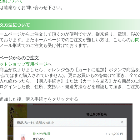
交換について
は遠慮なくお問い合わせ下さい。
ームページからご注文して頂くのが便利ですが、従来通り、電話、FAX
ております。またホームページでのご注文が難しい方は、こちらの
お問
メール形式でのご注文も受け付けております。
ページからのご注文
ットショップ専用ページ
へ
商品が決まりましたら、オレンジ色の【カートに追加】ボタンで商品を
時点ではまだ購入されていません)。更にお買いものを続けて頂き、全て
入れ終わったら、【購入手続き】または【カートを見る】から商品のご
ログインした後、住所、支払い・発送方法などを確認して頂き、ご注文
。
追加した後、購入手続きをクリックする