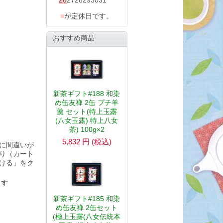
26
27
28
29
30
31
■
が定休日です。
おすすめ商品
新茶ギフト#188 和染
め缶友禅 2缶 プチ羊
羹 セット(特上玉露
(八女玉露) 特上八女
茶) 100g×2
5,832
円
(税込)
に間違いが
り（カート
ける」をク
ます
新茶ギフト#185 和染
め缶友禅 2缶セット
(極上玉露(八女伝統本