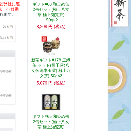
ど弊社に連
ギフト#68 和染め缶
法」へ移動
2缶セット(極上八女
れます。
茶 極上知覧茶)
150g×2
8,208
円
(税込)
新茶ギフト#178 玉織
缶 セット(極玉露(八
女伝統本玉露) 極上八
女茶) 50g×2
5,076
円
(税込)
ギフト#65 和染め缶
2缶セット(極上八女
茶 極上知覧茶)