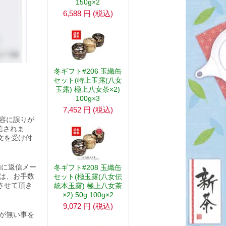
150g×2
6,588
円
(税込)
冬ギフト#206 玉織缶
セット(特上玉露(八女
玉露) 極上八女茶×2)
100g×3
7,452
円
(税込)
容に誤りが
信されま
文を受け付
内に返信メー
冬ギフト#208 玉織缶
は、お手数
セット(極玉露(八女伝
させて頂き
統本玉露) 極上八女茶
×2) 50g 100g×2
9,072
円
(税込)
が無い事を