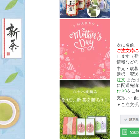
次に名前、
ご注文時に
します（登
情報などの
中元・歳暮
選択、配
注文
また
に配送先情
付き)
をご
支払い・配
▼ご注文手