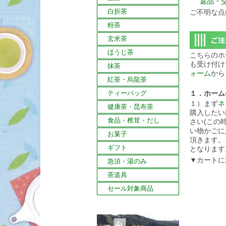
返品・
白折茶
ご不明な点
粉茶
玄米茶
ほうじ茶
こちらのホ
も受け付け
抹茶
ォーム
から
紅茶・烏龍茶
ティーバッグ
１．ホーム
１）まず
ネ
健康茶・昆布茶
購入したい
食品・椎茸・だし
さい(この
い物かごに
お菓子
頂きます。
ギフト
となります
▼カートに
急須・湯のみ
茶道具
セール対象商品