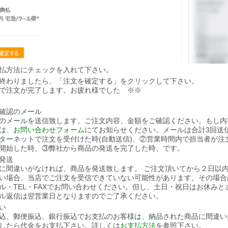
払方法にチェックを入れて下さい。
終わりましたら、「注文を確定する」をクリックして下さい。
で注文が完了します。お疲れ様でした ※※
確認のメール
のメールを送信致します。ご注文内容、金額をご確認ください。もし内
は、
お問い合わせフォーム
にてお知らせください。メールは合計3回送
ターネットで注文を受付けた時(自動送信)、②営業時間内で担当者が注
開始した時、③弊社から商品の発送を完了した時、です。
発送
に間違いがなければ、商品を発送致します。 ご注文頂いてから２日以
い場合、当店でご注文を受信できていない可能性があります。その場合
ル・TEL・FAXでお問い合わせください。但し、土日・祝日はお休みと
ル返信は翌営業日となりますのでご了承ください。
い
込、郵便振込、銀行振込でお支払のお客様は、納品された商品に間違い
したら代金をお支払下さい。詳しくは
お支払方法
を参照下さい。