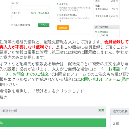
住所等の連絡先情報と、配送先情報を入力して頂きます。
会員登録して
再入力が不要になり便利です。
是非この機会に会員登録して頂くことを
録頂いた情報は厳重に管理し第三者には絶対に開示致しません。弊社か
ご案内のみに使用します）
ギフトなど配送先が複数ある場合は、配送先ごとに複数の注文を繰り返
送先の設定）必要があります。入力がご面倒な場合には
２．お電話・Ｆ
は
３．お問合せでのご注文
でお問合せフォームでのご注文もお選び頂
報をエクセルなどで作成されている場合には
お問い合わせフォーム(添
利用下さい
送情報を選択し、『続ける』をクリックします
続き