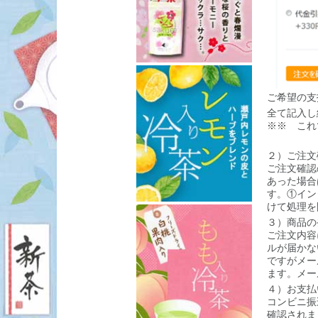
ご希望の支
全て記入し
※※ これ
２）ご注文
ご注文確認
あった場合
す。①イン
けて処理を
３）商品の
ご注文内容
ルが届かな
ですがメー
ます。メー
４）お支払
コンビニ振
確認されま