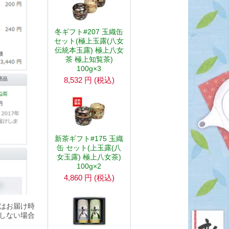
冬ギフト#207 玉織缶
セット(極上玉露(八女
伝統本玉露) 極上八女
茶 極上知覧茶)
100g×3
8,532
円
(税込)
新茶ギフト#175 玉織
缶 セット(上玉露(八
女玉露) 極上八女茶)
100g×2
4,860
円
(税込)
はお届け時
しない場合