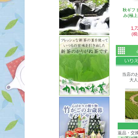
秋ギフト
み(極上
1,7
(
当店の
大人
返品・交