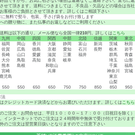
好品ですから、お気に召さない場合は遠慮なくご連絡下さい。直ちに返
させて頂きます。送料につきましては、不良品・欠品などの場合は当社
お客様のご負担とさせて頂きます。詳しくはご相談下さい
方に無料で熨斗、包装、手さげ袋をお付け致します
への贈り物に、また仏事のお返しなどにご利用ください
送料は以下の通り。メール便なら全国一律
210
円。詳しくは
こちら
九州
中国
四国
関西
中部
北陸
信越
関東
東北
福岡
岡山
香川
大阪
静岡
富山
新潟
茨城
秋田
佐賀
広島
徳島
京都
愛知
石川
長野
栃木
岩手
長崎
山口
愛媛
滋賀
三重
福井
群馬
青森
大分
鳥取
高知
奈良
岐阜
埼玉
山形
熊本
島根
和歌山
千葉
福島
宮崎
兵庫
神奈川
宮城
鹿児島
東京
山梨
550
550
650
650
750
750
850
850
950
方法
はクレジットカード決済などからお選びいただけます。詳しくは
こちら
のご注文・お問合せは、平日１０：００～１７：００（日祝日を除く）
。インターネットでのご注文は２４時間年中無休で受け付けております
外のご注文は翌営業日扱いとなりますのでご注意下さい