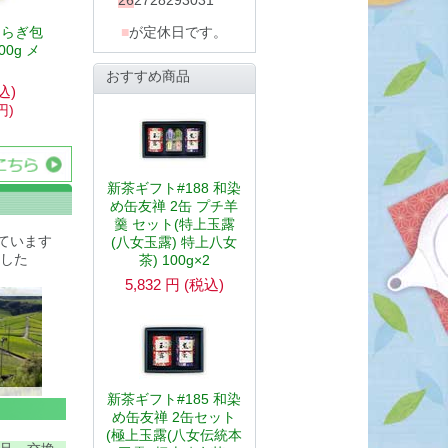
26
27
28
29
30
31
■
が定休日です。
ららぎ包
00g メ
おすすめ商品
込)
円
)
新茶ギフト#188 和染
め缶友禅 2缶 プチ羊
羹 セット(特上玉露
ています
(八女玉露) 特上八女
した
茶) 100g×2
5,832
円
(税込)
新茶ギフト#185 和染
め缶友禅 2缶セット
(極上玉露(八女伝統本