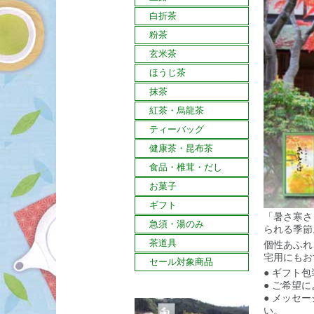
白折茶
粉茶
玄米茶
ほうじ茶
抹茶
紅茶・烏龍茶
ティーバッグ
健康茶・昆布茶
食品・椎茸・だし
お菓子
ギフト
「暑さ寒さ
急須・湯のみ
られる季節
茶道具
個性あふれ
宅用にもお
セール対象商品
● ギフト
● ご希望
● メッセ
い。