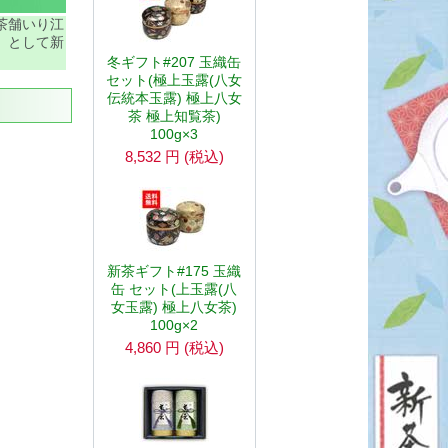
茶舗いり江
」として新
冬ギフト#207 玉織缶
セット(極上玉露(八女
伝統本玉露) 極上八女
茶 極上知覧茶)
100g×3
8,532
円
(税込)
新茶ギフト#175 玉織
缶 セット(上玉露(八
女玉露) 極上八女茶)
100g×2
4,860
円
(税込)