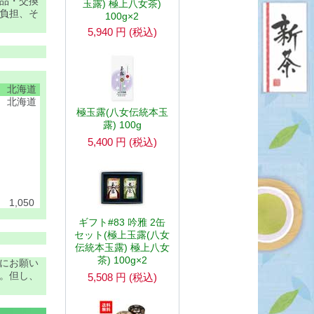
品・交換
玉露) 極上八女茶)
負担、そ
100g×2
5,940
円
(税込)
北海道
北海道
極玉露(八女伝統本玉
露) 100g
5,400
円
(税込)
1,050
ギフト#83 吟雅 2缶
セット(極上玉露(八女
伝統本玉露) 極上八女
茶) 100g×2
にお願い
。但し、
5,508
円
(税込)