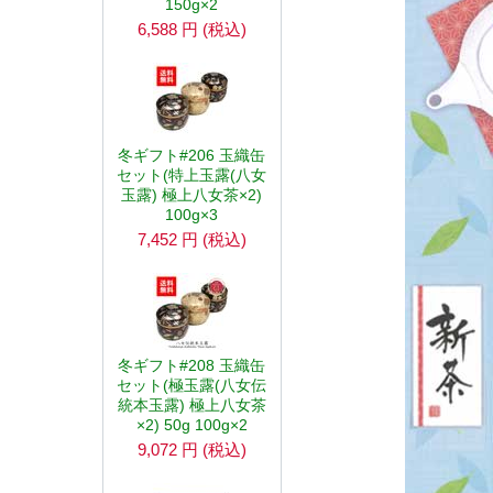
150g×2
6,588
円
(税込)
冬ギフト#206 玉織缶
セット(特上玉露(八女
玉露) 極上八女茶×2)
100g×3
7,452
円
(税込)
冬ギフト#208 玉織缶
セット(極玉露(八女伝
統本玉露) 極上八女茶
×2) 50g 100g×2
9,072
円
(税込)