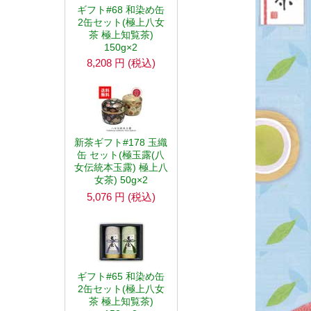
ギフト#68 和染め缶
2缶セット(極上八女
茶 極上知覧茶)
150g×2
8,208
円
(税込)
新茶ギフト#178 玉織
缶 セット(極玉露(八
女伝統本玉露) 極上八
女茶) 50g×2
5,076
円
(税込)
ギフト#65 和染め缶
2缶セット(極上八女
茶 極上知覧茶)