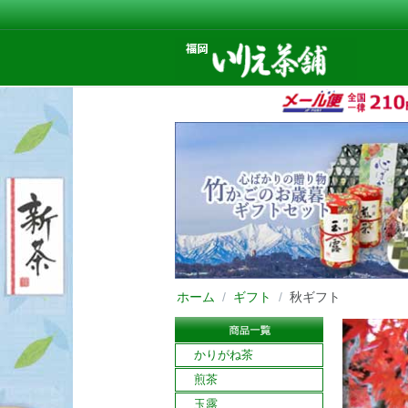
ホーム
/
ギフト
/
秋ギフト
かりがね茶
煎茶
玉露