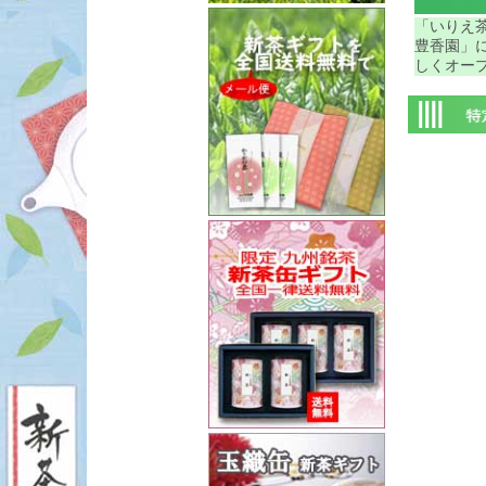
「いりえ茶
豊香園」
しくオー