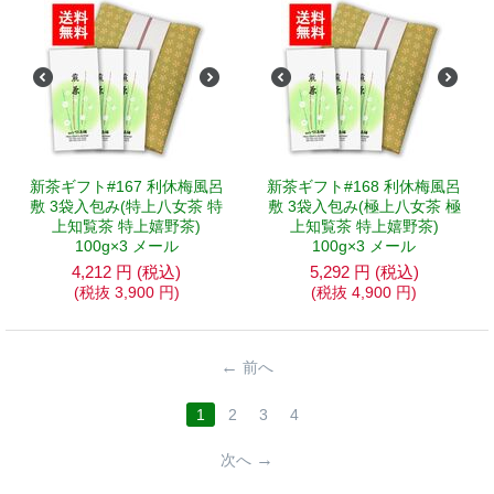
新茶ギフト#167 利休梅風呂
新茶ギフト#168 利休梅風呂
敷 3袋入包み(特上八女茶 特
敷 3袋入包み(極上八女茶 極
上知覧茶 特上嬉野茶)
上知覧茶 特上嬉野茶)
100g×3 メール
100g×3 メール
4,212
円
(税込)
5,292
円
(税込)
(税抜
3,900
円
)
(税抜
4,900
円
)
前へ
1
2
3
4
次へ