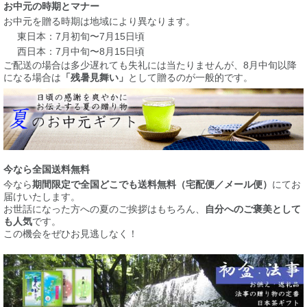
お中元の時期とマナー
お中元を贈る時期は地域により異なります。
東日本：7月初旬〜7月15日頃
西日本：7月中旬〜8月15日頃
ご配送の場合は多少遅れても失礼には当たりませんが、8月中旬以降
になる場合は
「残暑見舞い」
として贈るのが一般的です。
今なら全国送料無料
今なら
期間限定で全国どこでも送料無料（宅配便／メール便）
にてお
届けいたします。
お世話になった方への夏のご挨拶はもちろん、
自分へのご褒美として
も人気
です。
この機会をぜひお見逃しなく！