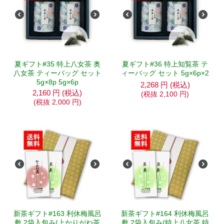
夏ギフト#35 特上八女茶 奥
夏ギフト#36 特上知覧茶 テ
八女茶 ティーバッグ セット
ィーバッグ セット 5g×6p×2
5g×8p 5g×6p
2,268
円
(税込)
2,160
円
(税込)
(税抜
2,100
円
)
(税抜
2,000
円
)
新茶ギフト#163 利休梅風呂
新茶ギフト#164 利休梅風呂
敷 2袋入包み(上かりがね茶
敷 2袋入包み(特上八女茶 特