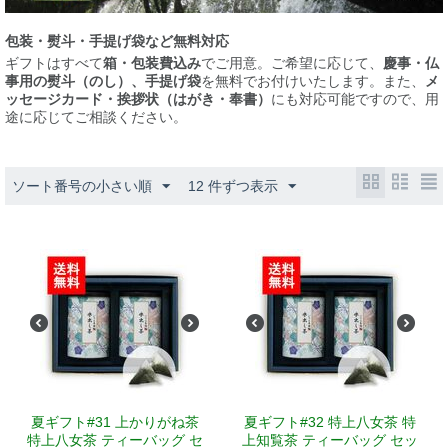
包装・熨斗・手提げ袋など無料対応
ギフトはすべて
箱・包装費込み
でご用意。ご希望に応じて、
慶事・仏
事用の熨斗（のし）、手提げ袋
を無料でお付けいたします。また、
メ
ッセージカード・挨拶状（はがき・奉書）
にも対応可能ですので、用
途に応じてご相談ください。
ソート番号の小さい順
12 件ずつ表示
夏ギフト#31 上かりがね茶
夏ギフト#32 特上八女茶 特
特上八女茶 ティーバッグ セ
上知覧茶 ティーバッグ セッ