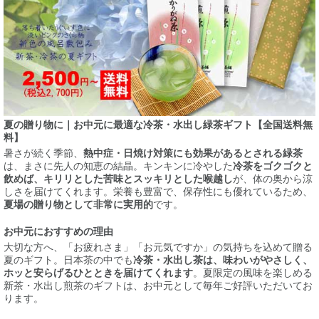
夏の贈り物に｜お中元に最適な冷茶・水出し緑茶ギフト【全国送料無
料】
暑さが続く季節、
熱中症・日焼け対策にも効果があるとされる緑茶
は、まさに先人の知恵の結晶。キンキンに冷やした
冷茶をゴクゴクと
飲めば、キリリとした苦味とスッキリとした喉越し
が、体の奥から涼
しさを届けてくれます。栄養も豊富で、保存性にも優れているため、
夏場の贈り物として非常に実用的
です。
お中元におすすめの理由
大切な方へ、「お疲れさま」「お元気ですか」の気持ちを込めて贈る
夏のギフト。日本茶の中でも
冷茶・水出し茶は、味わいがやさしく、
ホッと安らげるひとときを届けてくれます
。夏限定の風味を楽しめる
新茶・水出し煎茶のギフトは、お中元として毎年ご好評いただいてお
ります。