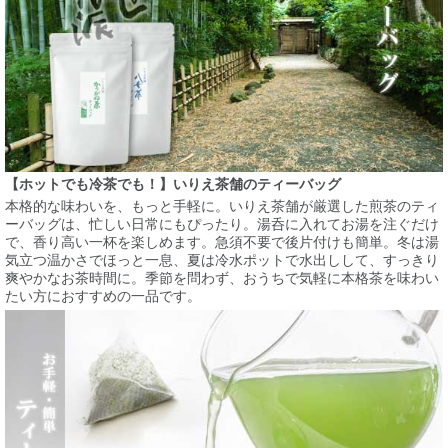
【ホットでも冷茶でも！】いりえ茶舗のティーバッグ
本格的な味わいを、もっと手軽に。いりえ茶舗が厳選した煎茶のティ
ーバッグは、忙しい日常にもぴったり。湯呑に入れてお湯を注ぐだけ
で、香り高い一杯を楽しめます。急須不要で後片付けも簡単。冬は湯
気立つ温かさでほっと一息、夏は冷水ポットで水出しして、すっきり
爽やかなお茶時間に。季節を問わず、おうちで気軽に本格茶を味わい
たい方におすすめの一品です。