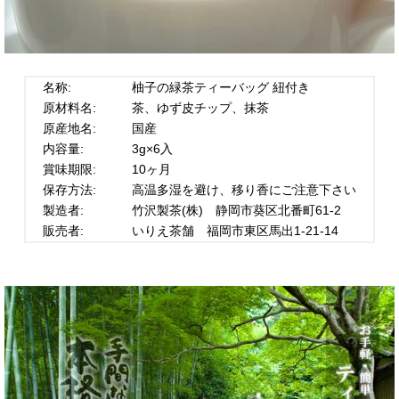
名称:
柚子の緑茶ティーバッグ 紐付き
原材料名:
茶、ゆず皮チップ、抹茶
原産地名:
国産
内容量:
3g×6入
賞味期限:
10ヶ月
保存方法:
高温多湿を避け、移り香にご注意下さい
製造者:
竹沢製茶(株) 静岡市葵区北番町61-2
販売者:
いりえ茶舗 福岡市東区馬出1-21-14