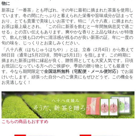
物に
新茶は「一番茶」とも呼ばれ、その年に最初に摘まれた茶葉を使用し
ています。冬の間にたっぷりと蓄えられた栄養や旨味成分が詰まって
おり、とても貴重で美味しいお茶です。特に「八十八夜」に摘まれた
お茶は最上級とされ、「この日に新茶を飲むと一年間無病息災で過ご
せる」との言い伝えもあります。爽やかな香りと上品な味わいが特徴
で、飲んだ後も口の中に清涼感が残るのが良い新茶の証。年に一度の
旬の味を、じっくりとお楽しみください。
「八十八夜（はちじゅうはちや）」とは、立春（2月4日）から数えて
88日目（通常は5月2日頃、閏年は5月1日）を指します。この時期に
摘まれた新茶は特に縁起が良く、贈答用としても大変人気です。日頃
お世話になっている方へのご挨拶や、季節の贈り物としても最適で
す。今なら期間限定で
全国送料無料（宅配便・メール便対応）
でお届
けいたします。頑張った自分へのご褒美にもぜひどうぞ。この機会を
お見逃しなく！
こちらの商品もおすすめ