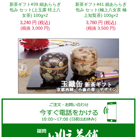
新茶ギフト#39 細あららぎ
新茶ギフト#41 細あららぎ
包み セット(上玉露 特上八
包み セット(極上八女茶 極
女茶) 100g×2
上知覧茶) 100g×2
3,240
円
(税込)
3,780
円
(税込)
(税抜
3,000
円
)
(税抜
3,500
円
)