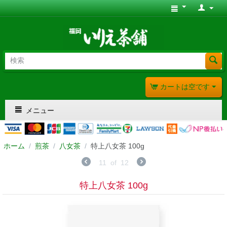
カートは空です
メニュー
ホーム
/
煎茶
/
八女茶
/
特上八女茶 100g
11
of
12
特上八女茶 100g