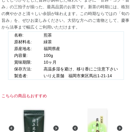
してしっかりとした旨みが調和した味わい。まさに「甘み・コク・旨
み」の三拍子が揃った、最高品質のお茶です。新茶の時期には、格別
の爽やかさと清々しい余韻が味わえます。この時期ならではの「旬の
旨み」を、ぜひお楽しみください。大切な方へのご進物として、慶事
から法事まで幅広くご利用いただけます。
名称:
煎茶
原材料名:
緑茶
原産地名:
福岡県産
内容量:
100g
賞味期限:
10ヶ月
保存方法:
高温多湿を避け、移り香にご注意下さい
製造者:
いりえ茶舗 福岡市東区馬出1-21-14
こちらの商品もおすすめ