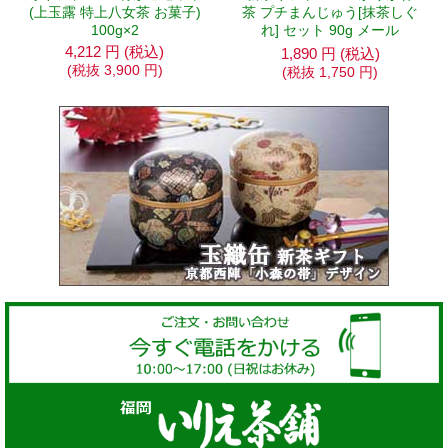
(上玉露 特上八女茶 お菓子)
茶 プチまんじゅう[抹茶しぐ
100g×2
れ] セット 90g メール
4,212
円
(税込)
1,890
円
(税込)
(税抜
3,900
円
)
(税抜
1,750
円
)