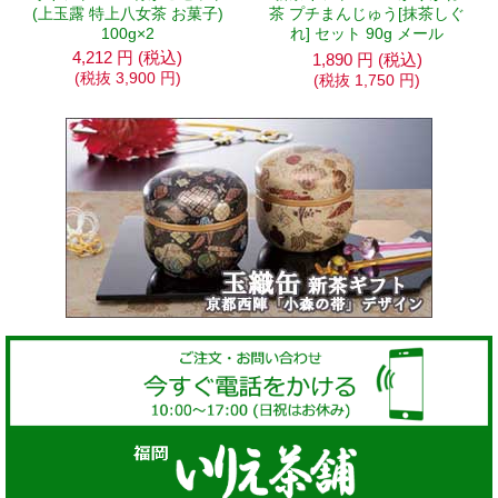
(上玉露 特上八女茶 お菓子)
茶 プチまんじゅう[抹茶しぐ
100g×2
れ] セット 90g メール
4,212
円
(税込)
1,890
円
(税込)
(税抜
3,900
円
)
(税抜
1,750
円
)