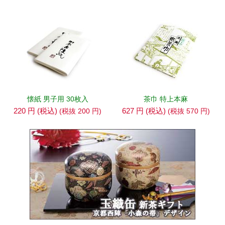
懐紙 男子用 30枚入
茶巾 特上本麻
220
円
(税込)
627
円
(税込)
(税抜
200
円
)
(税抜
570
円
)