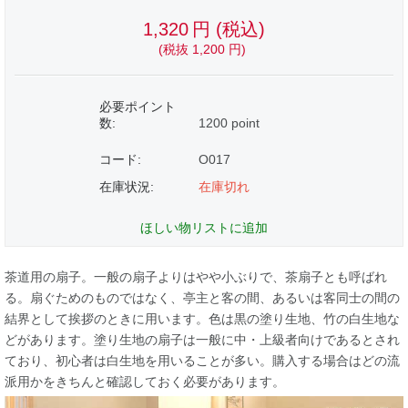
1,320
円
(税込)
(税抜
1,200
円
)
必要ポイント
数:
1200 point
コード:
O017
在庫状況:
在庫切れ
ほしい物リストに追加
茶道用の扇子。一般の扇子よりはやや小ぶりで、茶扇子とも呼ばれ
る。扇ぐためのものではなく、亭主と客の間、あるいは客同士の間の
結界として挨拶のときに用います。色は黒の塗り生地、竹の白生地な
どがあります。塗り生地の扇子は一般に中・上級者向けであるとされ
ており、初心者は白生地を用いることが多い。購入する場合はどの流
派用かをきちんと確認しておく必要があります。