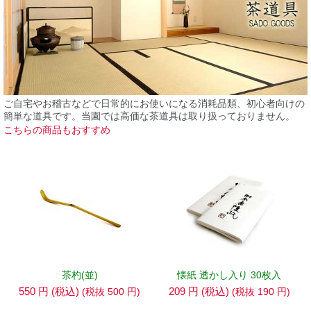
ご自宅やお稽古などで日常的にお使いになる消耗品類、初心者向けの
簡単な道具です。当園では高価な茶道具は取り扱っておりません。
こちらの商品もおすすめ
茶杓(並)
懐紙 透かし入り 30枚入
550
円
(税込)
209
円
(税込)
(税抜
500
円
)
(税抜
190
円
)