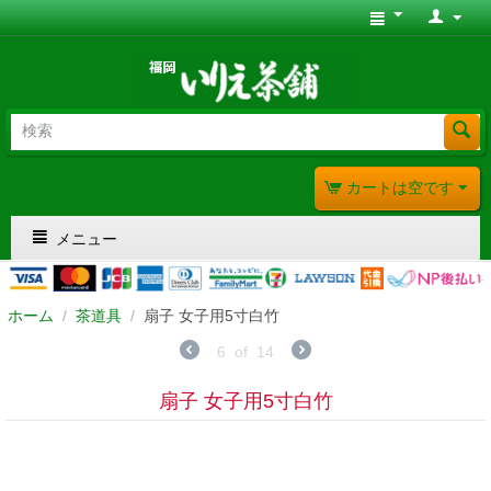
カートは空です
メニュー
ホーム
/
茶道具
/
扇子 女子用5寸白竹
6
of
14
扇子 女子用5寸白竹