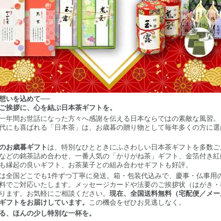
想いを込めて──
ご挨拶に、心を結ぶ日本茶ギフトを。
一年間お世話になった方々へ感謝を伝える日本ならではの素敵な風習。
代にも喜ばれる「日本茶」は、お歳暮の贈り物として毎年多くの方に選
のお歳暮ギフト
は、特別なひとときにふさわしい日本茶ギフトを多数ご
などの銘茶詰め合わせ、一番人気の「かりがね茶」ギフト、金箔付き紅
も縁起の良いギフト、お茶菓子との組み合わせギフトも好評。
は全国どこでも1件ずつ丁寧に発送。箱・包装代込みで、慶事・仏事用
料でご対応いたします。メッセージカードや法要のご挨拶状（はがき・
ります。お気軽にご相談ください。
現在、全国送料無料（宅配便／メー
ギフトをお届けしています。
この機会をぜひお見逃しなく。
る、ほんの少し特別な一杯を。