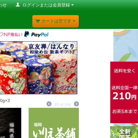
わせ
ログインまたは会員登録
カートは空です
g×3
85
of
144