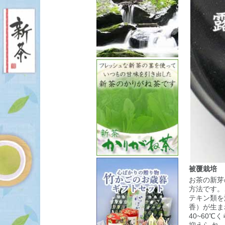
被覆栽培
お茶の新芽
方法です。
テキン類を
香）が生ま
40~60