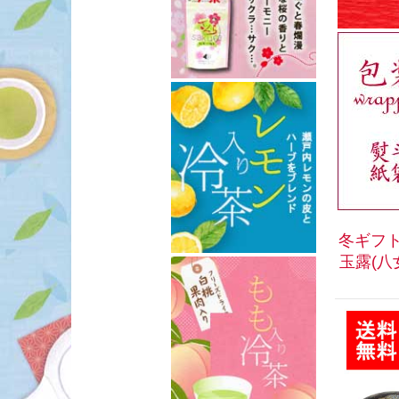
冬ギフト
玉露(八