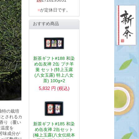
26
27
28
29
30
31
■
が定休日です。
おすすめ商品
新茶ギフト#188 和染
め缶友禅 2缶 プチ羊
羹 セット(特上玉露
(八女玉露) 特上八女
茶) 100g×2
5,832
円
(税込)
独特の栽培
因とされるカ
香り（覆い
新茶ギフト#185 和染
る温度を
め缶友禅 2缶セット
苦味成分が
(極上玉露(八女伝統本