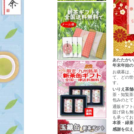
あたたかい
年末年始の
お歳暮は、
て、どの世
す。
いりえ茶舗
茶・知覧茶
包みのとて
通販ギフト
提げ袋も無
も承ってお
本茶・緑茶
感謝を伝え