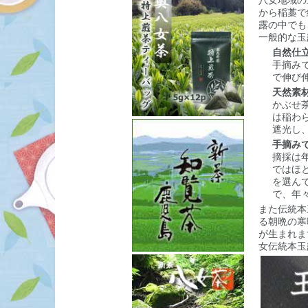
八女地域の
から稲藁で
露の中でも
一般的な玉
自然仕
手摘み
で伸び
天然素
かぶせ
は稲わ
遮光し、
手摘み
摘採は
ではほ
を選ん
で、年
また伝統本
る朝晩の寒
が生まれま
女伝統本玉