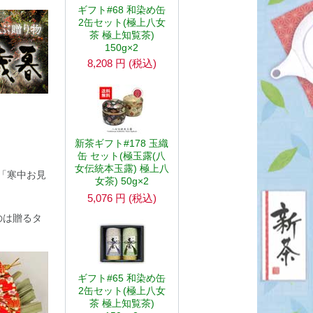
ギフト#68 和染め缶
2缶セット(極上八女
茶 極上知覧茶)
150g×2
8,208
円
(税込)
新茶ギフト#178 玉織
缶 セット(極玉露(八
女伝統本玉露) 極上八
は「寒中お見
女茶) 50g×2
5,076
円
(税込)
のは贈るタ
ギフト#65 和染め缶
2缶セット(極上八女
茶 極上知覧茶)