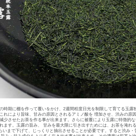
の時期に棚を作って覆いをかけ、2週間程度日光を制限して育てる玉露
これにより旨味、甘みの原因とされるアミノ酸を 増加させ、渋みの原
減少させたお茶を作る事が出来ます。さらに被覆により玉露に特徴的な
れます。玉露の旨み、 甘みを最大限に引き出すためには、お茶を淹れ
℃くらいまで下げて、じっくりと抽出させることが必要です。すると渋み・