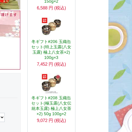
150g×2
6,588
円
(税込)
冬ギフト#206 玉織缶
セット(特上玉露(八女
玉露) 極上八女茶×2)
100g×3
7,452
円
(税込)
冬ギフト#208 玉織缶
セット(極玉露(八女伝
統本玉露) 極上八女茶
×2) 50g 100g×2
9,072
円
(税込)