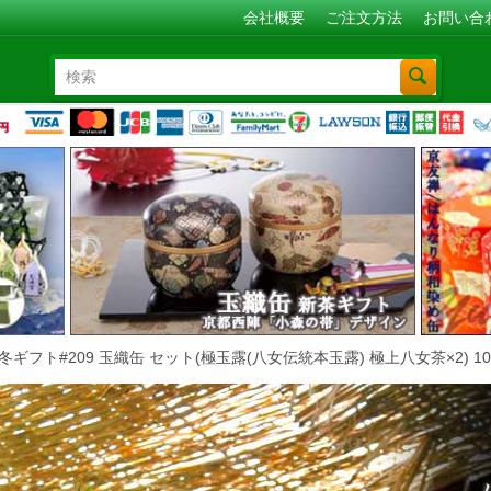
会社概要
ご注文方法
お問い合
冬ギフト#209 玉織缶 セット(極玉露(八女伝統本玉露) 極上八女茶×2) 100