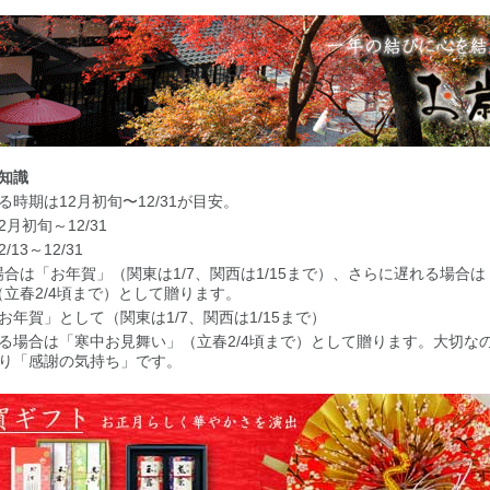
知識
る時期は12月初旬〜12/31が目安。
2月初旬～12/31
/13～12/31
合は「お年賀」（関東は1/7、関西は1/15まで）、さらに遅れる場合
立春2/4頃まで）として贈ります。
お年賀」として（関東は1/7、関西は1/15まで）
る場合は「寒中お見舞い」（立春2/4頃まで）として贈ります。大切な
り「感謝の気持ち」です。