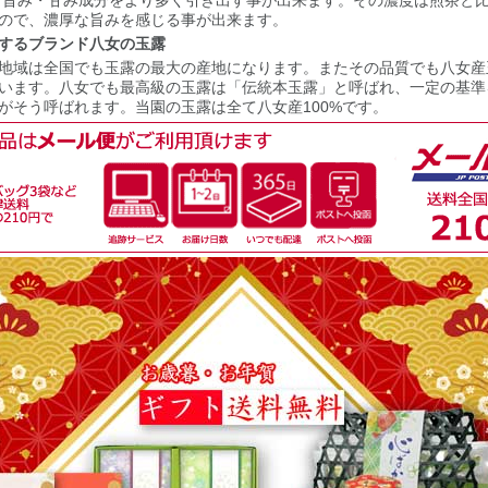
、旨み・甘み成分をより多く引き出す事が出来ます。その濃度は煎茶と
ので、濃厚な旨みを感じる事が出来ます。
するブランド八女の玉露
地域は全国でも玉露の最大の産地になります。またその品質でも八女産
います。八女でも最高級の玉露は「伝統本玉露」と呼ばれ、一定の基準
がそう呼ばれます。当園の玉露は全て八女産100%です。