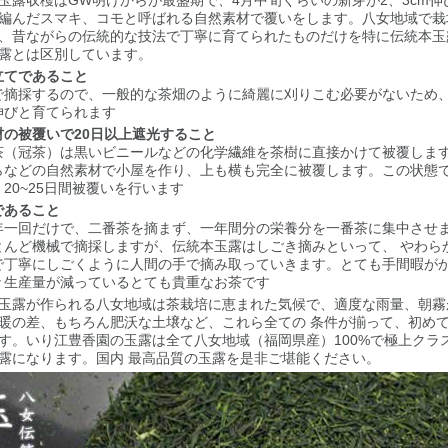
玉露収穫はGW明けからが最盛期で、4月中旬くらいの新芽が2、3cm伸
編んだスマキ、コモと呼ばれる自然素材で覆いをします。八女地域で栽
、昔ながらの伝統的な技法で丁寧に育てられたものだけを特に伝統本玉
露とは区別しています。
立てであること
で摘採するので、一般的な茶畑のように綺麗に刈りこむ必要がないため
伸びと育てられます
材の被覆いで20日以上遮光すること
茶（冠茶）は黒いビニールなどの化学繊維を茶樹に直接かけて被覆しま
らなどの自然素材で小屋を作り、上も横も完全に被覆します。この状態で
20~25日間被覆いを行います
であること
年一回だけで、二番茶を摘まず、一年間分の栄養分を一番茶に集中させ
とんど機械で摘採しますが、伝統本玉露はしごき摘みといって、 やわら
で丁寧にしごくように人間の手で摘み取っていきます。とても手間暇が
々生産量が減っているとても貴重なお茶です
玉露が作られる八女地域は茶栽培に恵まれた気候で、適度な雨量、朝霧
暖の差、もちろん肥沃な土壌など、これら全ての 条件が揃って、初め
す。いり江豊香園の玉露は全て八女地域（福岡県産）100%で極上クラ
露になります。国内 最高品質の玉露を是非ご堪能ください。