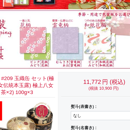
#209 玉織缶 セット(極
11,772
円
(税込)
女伝統本玉露) 極上八女
(税抜
10,900
円
)
茶×2) 100g×3
熨斗(表書き) :
熨斗(名書き) :