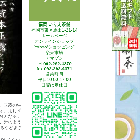
福岡 いりえ茶舗
福岡市東区馬出1-21-14
ホームページ
オンラインショップ
Yahoo!ショッピング
楽天市場
アマゾン
tel:
092-292-4370
fax:
092-292-4371
営業時間
平日10:00-17:00
日曜は定休日
、玉露の生
ず、よしず
分となるテ
、針のよう
するなどまさ