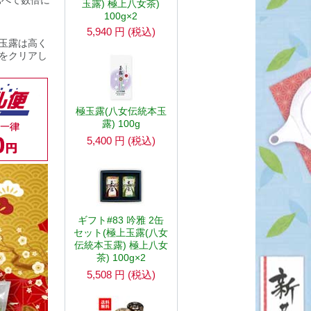
比べて数倍に
玉露) 極上八女茶)
100g×2
5,940
円
(税込)
玉露は高く
をクリアし
極玉露(八女伝統本玉
露) 100g
5,400
円
(税込)
ギフト#83 吟雅 2缶
セット(極上玉露(八女
伝統本玉露) 極上八女
茶) 100g×2
5,508
円
(税込)