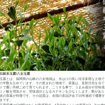
伝統本玉露/八女玉露
玉露とは、福岡県の山峡の八女地域は、水はけの良い冷涼多雨な土地で
の半数を占めています。その恵まれた地域で、茶葉は、直射日光を当て
トで覆い丹精こめて育てられます。こうする事で、うまみ成分や甘味成
ミノ酸を増加させ、苦味成分となるカテキンを少なくします。艶があり
状の茶葉が特徴です。その品質は、全国の茶品評会で10年連続で優勝
きです。