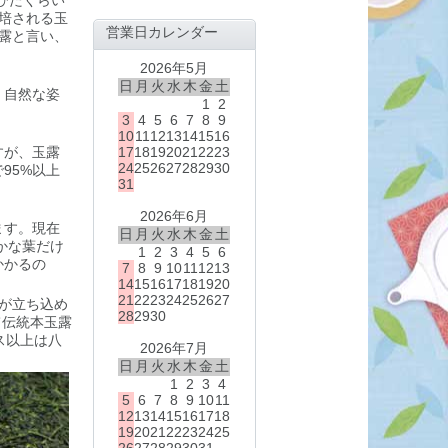
びたくらい
培される玉
営業日カレンダー
露と言い、
2026年5月
日
月
火
水
木
金
土
、自然な姿
1
2
3
4
5
6
7
8
9
10
11
12
13
14
15
16
17
18
19
20
21
22
23
すが、玉露
24
25
26
27
28
29
30
95%以上
31
2026年6月
ます。現在
日
月
火
水
木
金
土
かな葉だけ
1
2
3
4
5
6
かかるの
7
8
9
10
11
12
13
14
15
16
17
18
19
20
21
22
23
24
25
26
27
が立ち込め
28
29
30
て伝統本玉露
ス以上は八
2026年7月
日
月
火
水
木
金
土
1
2
3
4
5
6
7
8
9
10
11
12
13
14
15
16
17
18
19
20
21
22
23
24
25