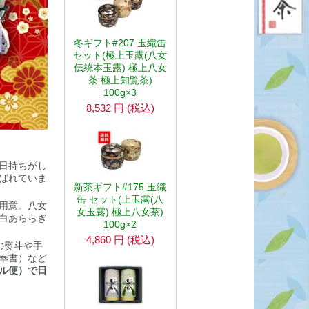
冬ギフト#207 玉織缶
セット(極上玉露(八女
伝統本玉露) 極上八女
茶 極上知覧茶)
100g×3
8,532
円
(税込)
日持ちがし
ばれていま
新茶ギフト#175 玉織
缶 セット(上玉露(八
用意。八女
女玉露) 極上八女茶)
白あららぎ
100g×2
4,860
円
(税込)
の熨斗や手
奉書）など
ル便）で日