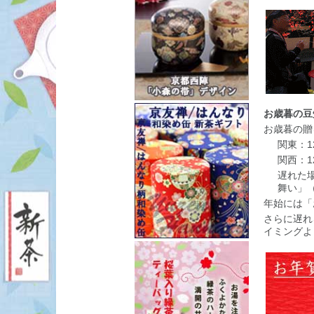
お歳暮の豆
お歳暮の贈
関東：1
関西：12
遅れた場
舞い」（
年始には「
さらに遅れ
イミングよ