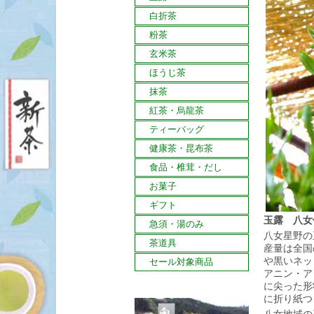
白折茶
粉茶
玄米茶
ほうじ茶
抹茶
紅茶・烏龍茶
ティーバッグ
健康茶・昆布茶
食品・椎茸・だし
お菓子
ギフト
玉露 八女
急須・湯のみ
八女星野の
茶道具
産量は全国
や黒いネッ
セール対象商品
アニン・ア
に尖った形
に折り紙つ