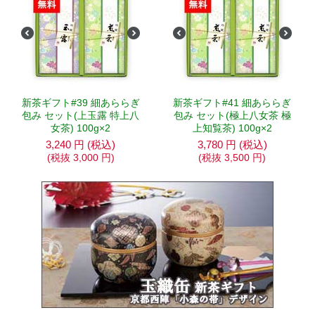
新茶ギフト#39 細あららぎ
新茶ギフト#41 細あららぎ
包み セット(上玉露 特上八
包み セット(極上八女茶 極
女茶) 100g×2
上知覧茶) 100g×2
3,240
円
(税込)
3,780
円
(税込)
(税抜
3,000
円
)
(税抜
3,500
円
)