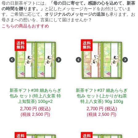
母の日新茶ギフトには、
「母の日に寄せて。感謝の心を込めて、新茶
の時間を贈ります。」
と記したメッセージカードをお付けしていま
す。ご希望に応じて、
オリジナルのメッセージの追加
も承ります。お
母さまへの想いを、言葉にして届けませんか？
こちらの商品もおすすめ
新茶ギフト#38 細あららぎ
新茶ギフト#37 細あららぎ
包み セット(特上八女茶 特
包み セット(上かりがね茶
上知覧茶) 100g×2
特上八女茶) 90g 100g
2,700
円
(税込)
2,700
円
(税込)
(税抜
2,500
円
)
(税抜
2,500
円
)