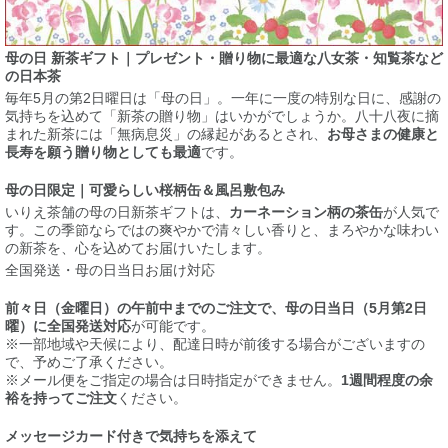
母の日 新茶ギフト｜プレゼント・贈り物に最適な八女茶・知覧茶など
の日本茶
毎年5月の第2日曜日は「母の日」。一年に一度の特別な日に、感謝の
気持ちを込めて「新茶の贈り物」はいかがでしょうか。八十八夜に摘
まれた新茶には「無病息災」の縁起があるとされ、
お母さまの健康と
長寿を願う贈り物としても最適
です。
母の日限定｜可愛らしい桜柄缶＆風呂敷包み
いりえ茶舗の母の日新茶ギフトは、
カーネーション柄の茶缶
が人気で
す。この季節ならではの爽やかで清々しい香りと、まろやかな味わい
の新茶を、心を込めてお届けいたします。
全国発送・母の日当日お届け対応
前々日（金曜日）の午前中までのご注文で、母の日当日（5月第2日
曜）に全国発送対応
が可能です。
※一部地域や天候により、配達日時が前後する場合がございますの
で、予めご了承ください。
※メール便をご指定の場合は日時指定ができません。
1週間程度の余
裕を持ってご注文
ください。
メッセージカード付きで気持ちを添えて