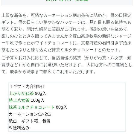
上質な新茶を、可憐なカーネーション柄の茶缶に詰めた、母の日限定
ギフト。母の日らしい華やかなパッケージは、見た目も贈る気持ちも
明るく彩り、開けた瞬間に笑顔がこぼれます。感謝の想いを込めて、
癒しのひとときを贈ってみませんか？蒜山高原牧場の新鮮なジャージ
ー牛乳で作ったホワイトチョコレートに、京都府産の石臼引き宇治抹
茶をたっぷりと練り込んだ抹茶ミルクチョコレートとのセット。
ご予算やお好みに応じて、当店自慢の銘茶（かりがね茶・八女茶・知
覧茶など）から自由にお選びいただけます。 大切な方へのご進物とし
て、慶事から法事まで幅広くご利用いただけます。
〔ギフト内容詳細〕
上かりがね茶
90g入
特上八女茶
100g入
抹茶ミルクチョコレート
80g入
カーネーション缶×2缶
紙缶、ギフト箱、包装
※送料込み