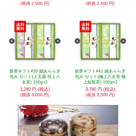
(税抜
2,500
円
)
(税抜
2,500
円
)
新茶ギフト#39 細あららぎ
新茶ギフト#41 細あららぎ
包み セット(上玉露 特上八
包み セット(極上八女茶 極
女茶) 100g×2
上知覧茶) 100g×2
3,240
円
(税込)
3,780
円
(税込)
(税抜
3,000
円
)
(税抜
3,500
円
)