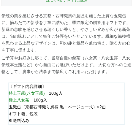
伝統の美を感じさせる京都・西陣織風の意匠を施した上質な玉織缶
に、摘みたての新茶を丁寧に詰めた、季節限定の贈答用ギフトです。
新緑の息吹を感じさせる瑞々しい香りと、やさしい旨みが広がる新茶
は、旬の味わいとして毎年ご好評をいただいています。繊細な織模様
を思わせる上品なデザインは、和の趣と気品を兼ね備え、贈る方の心
を丁寧に伝えます。
ご予算やお好みに応じて、当店自慢の銘茶（八女茶・八女玉露・八女
伝統本玉露など）から自由にお選びいただけます。 大切な方へのご進
物として、慶事から法事まで幅広くご利用いただけます。
〔ギフト内容詳細〕
特上玉露(八女玉露)
100g入
極上八女茶
100g入
玉織缶（京都西陣織り風柄 黒・ベージュ一式）×2缶
ギフト箱、包装
※送料込み