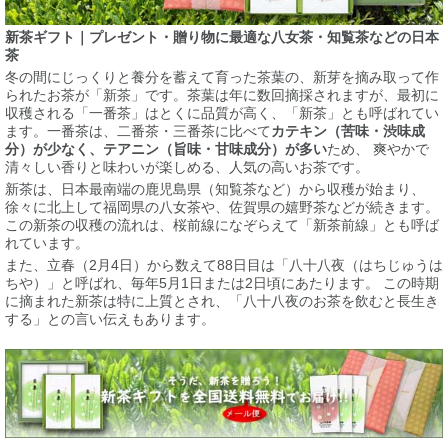
新茶ギフト｜プレゼント・贈り物に最適な八女茶・知覧茶などの日本
茶
冬の間にじっくりと養分を蓄えて育った茶葉の、新芽を摘み取って作
られたお茶が「新茶」です。茶葉は年に数回摘採されますが、最初に
収穫される「一番茶」はとくに品質が高く、「新茶」とも呼ばれてい
ます。一番茶は、二番茶・三番茶に比べて
カテキン（苦味・渋味成
分）が少なく、テアニン（旨味・甘味成分）が多い
ため、 爽やかで
清々しい香りと味わいが楽しめる、人気の高いお茶です。
新茶は、日本最南端の鹿児島県（知覧茶など）から収穫が始まり、
徐々に北上して福岡県の八女茶や、佐賀県の嬉野茶などが続きます。
この新茶の収穫の流れは、桜前線になぞらえて「新茶前線」とも呼ば
れています。
また、立春（2月4日）から数えて88日目は「八十八夜（はちじゅうは
ちや）」と呼ばれ、毎年5月1日または2日頃にあたります。 この時期
に摘まれた新茶は特に上質とされ、「八十八夜のお茶を飲むと長生き
する」との言い伝えもあります。