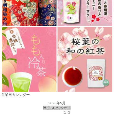
営業日カレンダー
2026年5月
日
月
火
水
木
金
土
1
2