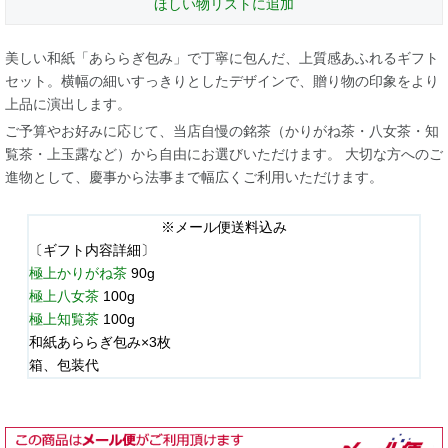
ほしい物リストに追加
美しい和紙「あららぎ包み」で丁寧に包んだ、上質感あふれるギフト
セット。横幅の細いすっきりとしたデザインで、贈り物の印象をより
上品に演出します。
ご予算やお好みに応じて、当店自慢の銘茶（かりがね茶・八女茶・知
覧茶・上玉露など）から自由にお選びいただけます。 大切な方へのご
進物として、慶事から法事まで幅広くご利用いただけます。
※メール便送料込み
〔ギフト内容詳細〕
極上かりがね茶
90g
極上八女茶
100g
極上知覧茶
100g
和紙あららぎ包み×3枚
箱、包装代