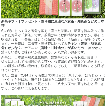
新茶ギフト｜プレゼント・贈り物に最適な八女茶・知覧茶などの日本
茶
冬の間にじっくりと養分を蓄えて育った茶葉の、新芽を摘み取って作
られたお茶が「新茶」です。茶葉は年に数回摘採されますが、最初に
収穫される「一番茶」はとくに品質が高く、「新茶」とも呼ばれてい
ます。一番茶は、二番茶・三番茶に比べて
カテキン（苦味・渋味成
分）が少なく、テアニン（旨味・甘味成分）が多い
ため、 爽やかで
清々しい香りと味わいが楽しめる、人気の高いお茶です。
新茶は、日本最南端の鹿児島県（知覧茶など）から収穫が始まり、
徐々に北上して福岡県の八女茶や、佐賀県の嬉野茶などが続きます。
この新茶の収穫の流れは、桜前線になぞらえて「新茶前線」とも呼ば
れています。
また、立春（2月4日）から数えて88日目は「八十八夜（はちじゅうは
ちや）」と呼ばれ、毎年5月1日または2日頃にあたります。 この時期
に摘まれた新茶は特に上質とされ、「八十八夜のお茶を飲むと長生き
する」との言い伝えもあります。