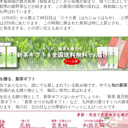
本最南端の鹿児島県（知覧茶など）から収穫が始まり、徐々に北上して
賀県の嬉野茶などが続きます。この新茶の収穫の流れは、桜前線になぞ
も呼ばれています。
（2月4日）から数えて88日目は「八十八夜（はちじゅうはちや）」と
たは2日頃にあたります。 この時期に摘まれた新茶は特に上質とされ、
と長生きする」との言い伝えもあります。
を贈る、新茶ギフト
品でありながら、誰にでも親しまれている飲み物です。中でも
旬の新茶
別感のある贈り物として、幅広い世代に喜ばれます。
を伝える贈り物として、新茶ギフトはいかがでしょうか。「新茶 鹿児
女茶ギフト」「新茶 かりがね茶ギフト」など、九州産の選りすぐりの新
ります。母の日、父の日などの季節のイベントにもぴったりです。