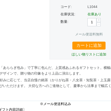
コード:
L1044
在庫状況:
在庫あり
+
数量:
−
メール便送料無料
カートに追加
ほしい物リストに追加
「あららぎ包み」で丁寧に包んだ、上質感あふれるギフトセット。横幅
デザインで、贈り物の印象をより上品に演出します。
好みに応じて、当店自慢の銘茶（かりがね茶・八女茶・知覧茶・上玉露
びいただけます。 大切な方へのご進物として、慶事から法事まで幅広
※メール便送料込み
ギフト内容詳細〕