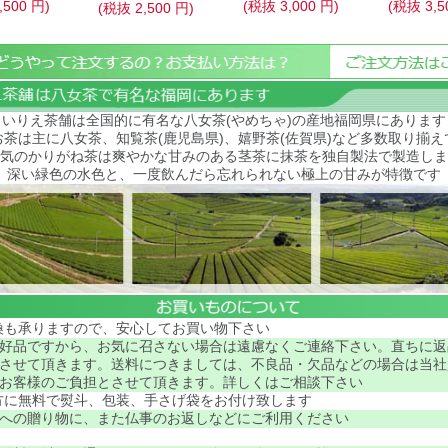
,500
円
)
(税抜
3,000
円
)
(税抜
3,5
(税抜
2,500
円
)
いりえ茶舗は全国的に有名な八女茶(やめちゃ)の産地福岡県にあります
お茶は主に八女茶、知覧茶(鹿児島県)、嬉野茶(佐賀県)など多数取り揃え
気のかりがね茶は
爽やかな甘みのある茎茶に抹茶を独自製法で製造しま
深い緑色の水色と、一度飲んだら忘れられない極上の甘みが特徴です
換も承りますので、安心してお買い物下さい
好品ですから、お気に召さない場合は遠慮なくご連絡下さい。直ちに返
させて頂きます。送料につきましては、不良品・欠品などの場合は当社
お客様のご負担とさせて頂きます。詳しくはご相談下さい
方に無料で熨斗、包装、手さげ袋をお付け致します
への贈り物に、また仏事のお返しなどにご利用ください