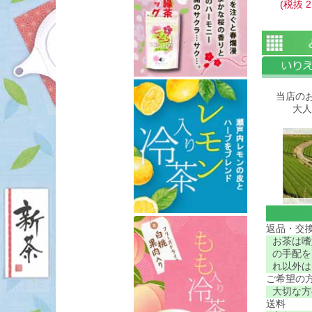
(税抜
2
当店の
大人
返品・交
お茶は嗜
の手配を
れ以外は
ご希望の
大切な方
送料