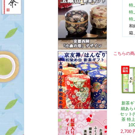
特
特
特
和
箱
こちらの商
新茶ギ
細あら
セット
茶 特
10
2,700