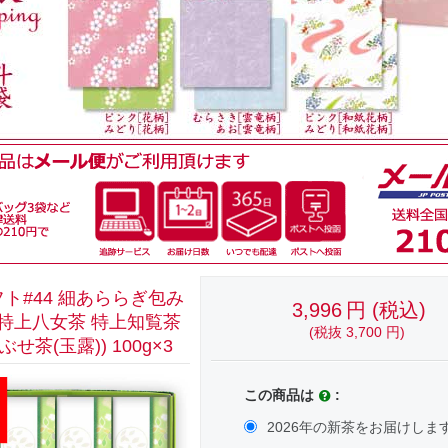
ト#44 細あららぎ包み
3,996
円
(税込)
(特上八女茶 特上知覧茶
(税抜
3,700
円
)
せ茶(玉露)) 100g×3
この商品は
:
2026年の新茶をお届けしま