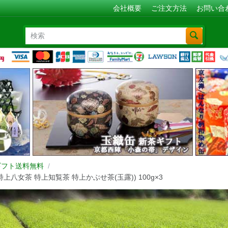
会社概要
ご注文方法
お問い合
ギフト送料無料
/
上八女茶 特上知覧茶 特上かぶせ茶(玉露)) 100g×3