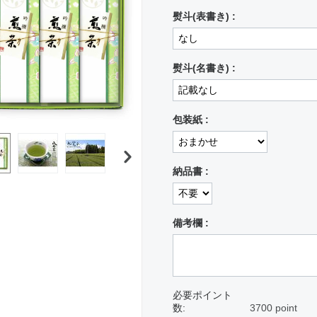
熨斗(表書き) :
熨斗(名書き) :
包装紙 :
納品書 :
備考欄 :
必要ポイント
数:
3700 point