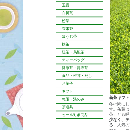
玉露
白折茶
粉茶
玄米茶
ほうじ茶
抹茶
紅茶・烏龍茶
ティーバッグ
健康茶・昆布茶
食品・椎茸・だし
お菓子
ギフト
新茶ギフト
急須・湯のみ
冬の間にじ
茶道具
す。茶葉は
茶」とも呼
セール対象商品
少なく、テ
る、人気の