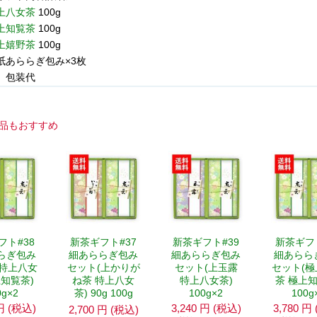
上八女茶
100g
上知覧茶
100g
上嬉野茶
100g
紙あららぎ包み×3枚
、包装代
品もおすすめ
フト#38
新茶ギフト#37
新茶ギフト#39
新茶ギフト
らぎ包み
細あららぎ包み
細あららぎ包み
細あらら
(特上八女
セット(上かりが
セット(上玉露
セット(
上知覧茶)
ね茶 特上八女
特上八女茶)
茶 極上知
0g×2
茶) 90g 100g
100g×2
100g
円
(税込)
3,240
円
(税込)
3,780
円
2,700
円
(税込)