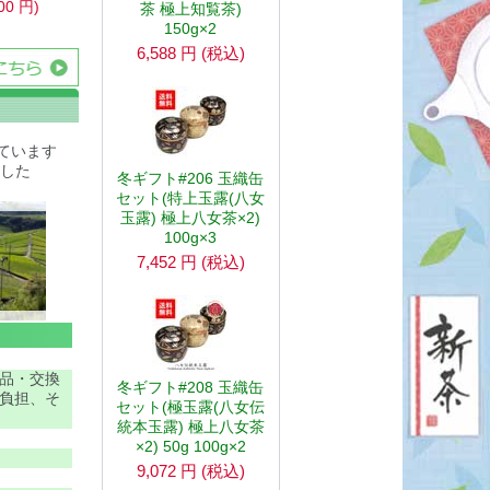
00
円
)
茶 極上知覧茶)
150g×2
6,588
円
(税込)
ています
した
冬ギフト#206 玉織缶
セット(特上玉露(八女
玉露) 極上八女茶×2)
100g×3
7,452
円
(税込)
品・交換
冬ギフト#208 玉織缶
負担、そ
セット(極玉露(八女伝
統本玉露) 極上八女茶
×2) 50g 100g×2
9,072
円
(税込)