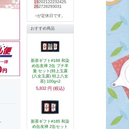
19
20
21
22
23
24
25
26
27
28
29
30
31
■
が定休日です。
おすすめ商品
新茶ギフト#188 和染
め缶友禅 2缶 プチ羊
羹 セット(特上玉露
(八女玉露) 特上八女
茶) 100g×2
5,832
円
(税込)
新茶ギフト#185 和染
す
め缶友禅 2缶セット