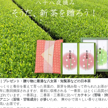
｜プレゼント・贈り物に最適な八女茶・知覧茶などの日本茶
っくりと養分を蓄えて育った茶葉の、新芽を摘み取って作られたお茶が
年に数回摘採されますが、最初に収穫される「一番茶」はとくに品質が
ばれています。一番茶は、二番茶・三番茶に比べて
カテキン（苦味・渋
アニン（旨味・甘味成分）が多い
ため、 爽やかで清々しい香りと味わ
高いお茶です。