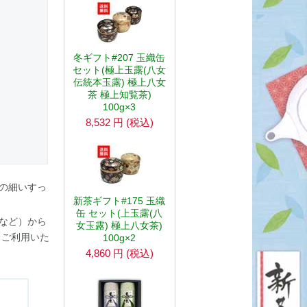
冬ギフト#207 玉織缶
セット(極上玉露(八女
伝統本玉露) 極上八女
茶 極上知覧茶)
100g×3
8,532
円
(税込)
の細いすっ
新茶ギフト#175 玉織
缶 セット(上玉露(八
など）から
女玉露) 極上八女茶)
くご利用いた
100g×2
4,860
円
(税込)