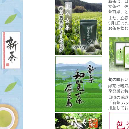
新茶は、日
女茶や、佐
茶前線」と
また、立春
5月1日ま
お茶を飲む
旬の味わい
緑茶は嗜好
季節感と特
日頃の感謝
「新茶 八
用意してお