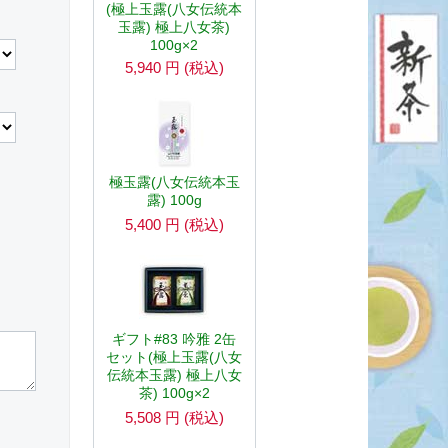
(極上玉露(八女伝統本
玉露) 極上八女茶)
100g×2
5,940
円
(税込)
極玉露(八女伝統本玉
露) 100g
5,400
円
(税込)
ギフト#83 吟雅 2缶
セット(極上玉露(八女
伝統本玉露) 極上八女
茶) 100g×2
5,508
円
(税込)