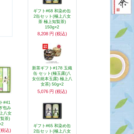
ギフト#68 和染め缶
2缶セット(極上八女
茶 極上知覧茶)
150g×2
8,208
円
(税込)
新茶ギフト#178 玉織
缶 セット(極玉露(八
女伝統本玉露) 極上八
女茶) 50g×2
5,076
円
(税込)
#41
ぎ包み
極上八女
覧茶)
×2
ギフト#65 和染め缶
(税込)
2缶セット(極上八女