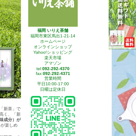
福岡 いりえ茶舗
福岡市東区馬出1-21-14
ホームページ
オンラインショップ
Yahoo!ショッピング
楽天市場
アマゾン
tel:
092-292-4370
fax:
092-292-4371
営業時間
平日10:00-17:00
日曜は定休日
「新茶」で
高く、「新
味成分）が
いが楽しめ