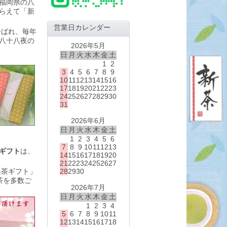
福岡県の八
らえて「新
営業日カレンダー
呼ばれ、毎年
「八十八夜の
2026年5月
日
月
火
水
木
金
土
1
2
3
4
5
6
7
8
9
10
11
12
13
14
15
16
17
18
19
20
21
22
23
24
25
26
27
28
29
30
31
2026年6月
日
月
火
水
木
金
土
1
2
3
4
5
6
7
8
9
10
11
12
13
ギフト
は、
14
15
16
17
18
19
20
21
22
23
24
25
26
27
28
29
30
島茶ギフト」
茶を多数ご
2026年7月
日
月
火
水
木
金
土
1
2
3
4
5
6
7
8
9
10
11
12
13
14
15
16
17
18