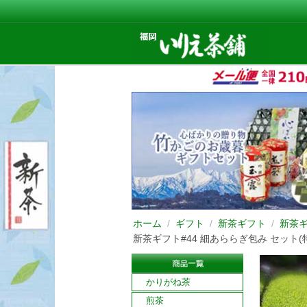
ホーム
/
ギフト
/
新茶ギフト
/
新茶
新茶ギフト#44 細あららぎ包み セット(特
かりがね茶
煎茶